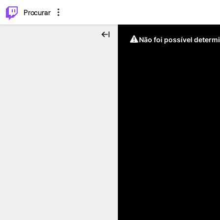
.
⌥
P
Procurar
Não foi possível determ