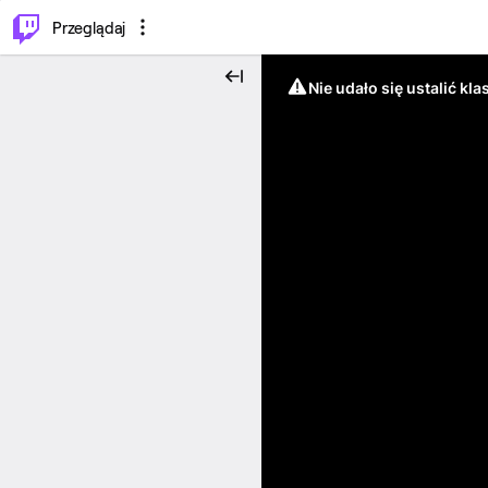
…
⌥
P
Przeglądaj
Nie udało się ustalić klas