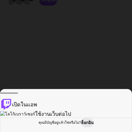
เปิดในแอพ
ใช้งานเว็บต่อไป
ล็อกอิน
คุณมีบัญชีอยู่แล้วใช่หรือไม่?
หน้าแรก
เรียกดู
กิจกรรม
โปรไฟล์