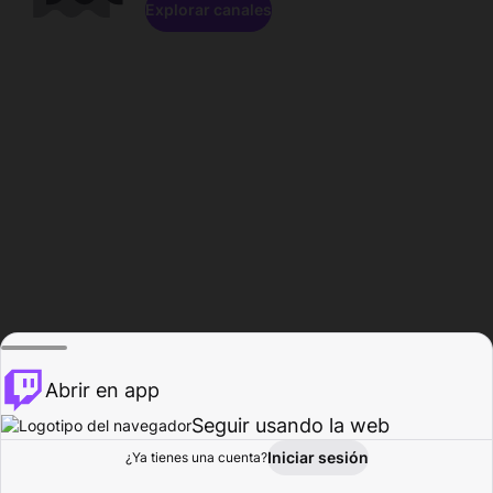
Explorar canales
Abrir en app
Seguir usando la web
Iniciar sesión
Página del
¿Ya tienes una cuenta?
Explorar
Actividad
Perfil
Creador