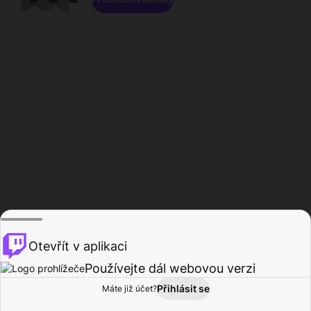
Otevřít v aplikaci
Používejte dál webovou verzi
Přihlásit se
Máte již účet?
Domů
Procházet
Aktivita
Profil