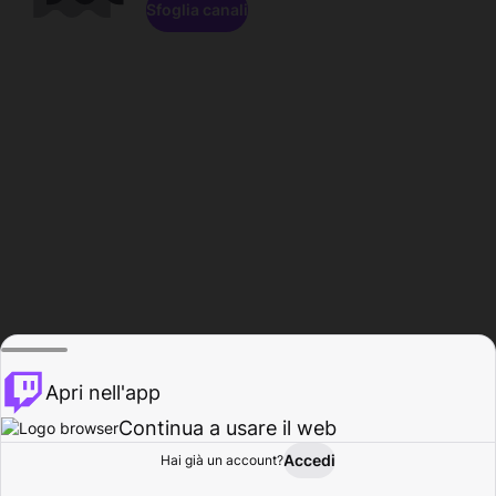
Sfoglia canali
Apri nell'app
Continua a usare il web
Accedi
Hai già un account?
Base
Sfoglia
Attività
Profilo