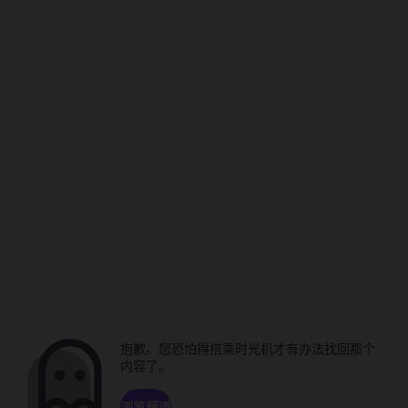
抱歉。您恐怕得搭乘时光机才有办法找回那个
内容了。
浏览频道