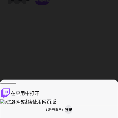
在应用中打开
继续使用网页版
登录
已拥有账户？
主页
浏览
活动纪录
个人资料