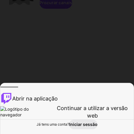
Procurar canais
Abrir na aplicação
Continuar a utilizar a versão
web
Iniciar sessão
Já tens uma conta?
Página inicial
Procurar
Atividade
Perfil