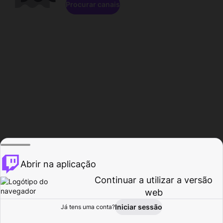
Procurar canais
Abrir na aplicação
Continuar a utilizar a versão
web
Iniciar sessão
Já tens uma conta?
Página inicial
Procurar
Atividade
Perfil