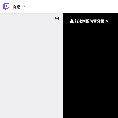
⌥
P
瀏覽
無法判斷內容分類