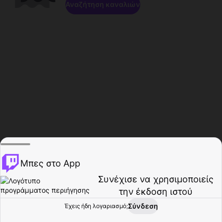
Αναζήτηση καναλιών
Μπες στο App
Συνέχισε να χρησιμοποιείς
την έκδοση ιστού
Σύνδεση
Έχεις ήδη λογαριασμό;
Αρχική σελίδα
Περιήγηση
Δραστηριότητα
Προφίλ