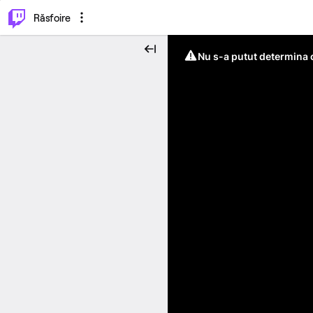
⌥
P
Răsfoire
Nu s-a putut determina c