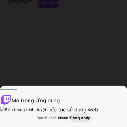
Duyệt kênh
Mở trong Ứng dụng
Tiếp tục sử dụng web
Đăng nhập
Bạn đã có tài khoản?
Trang chủ
Duyệt
Hoạt động
Hồ sơ