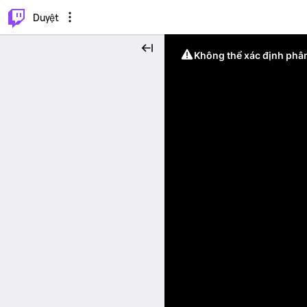
.
⌥
P
Duyệt
Không thể xác định phân