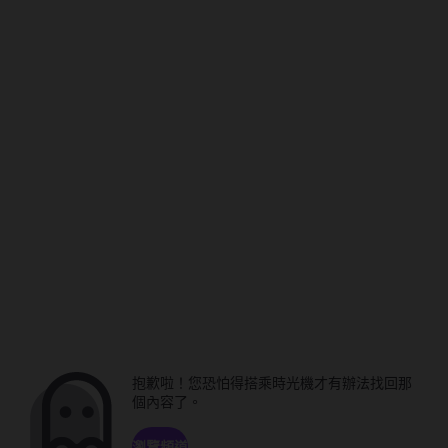
抱歉啦！您恐怕得搭乘時光機才有辦法找回那
個內容了。
瀏覽頻道