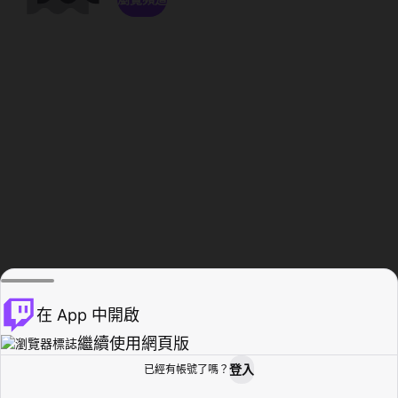
在 App 中開啟
繼續使用網頁版
登入
已經有帳號了嗎？
創作者基地
瀏覽
活動紀錄
個人檔案