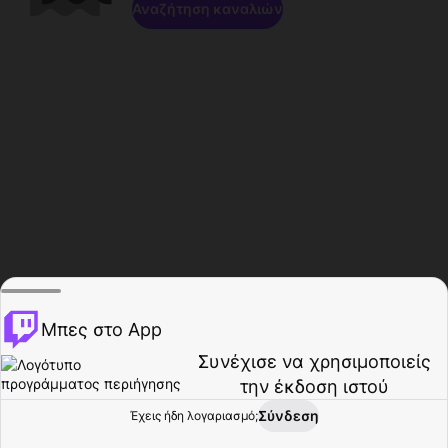
Αναζήτηση καναλιών
Μπες στο App
Συνέχισε να χρησιμοποιείς
την έκδοση ιστού
Σύνδεση
Έχεις ήδη λογαριασμό;
Αρχική σελίδα
Περιήγηση
Δραστηριότητα
Προφίλ