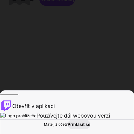
Otevřít v aplikaci
Používejte dál webovou verzi
Přihlásit se
Máte již účet?
Domů
Procházet
Aktivita
Profil