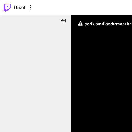
⌥
P
Gözat
İçerik sınıflandırması b