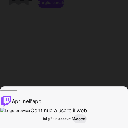
Sfoglia canali
Apri nell'app
Continua a usare il web
Accedi
Hai già un account?
Base
Sfoglia
Attività
Profilo