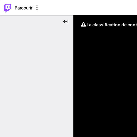
⌥
P
Parcourir
La classification de con