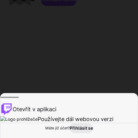
Otevřít v aplikaci
Používejte dál webovou verzi
Přihlásit se
Máte již účet?
Domů
Procházet
Aktivita
Profil