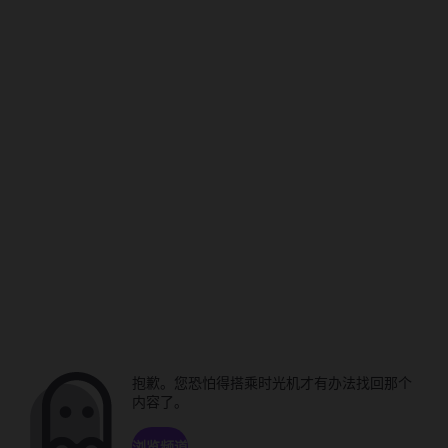
抱歉。您恐怕得搭乘时光机才有办法找回那个
内容了。
浏览频道