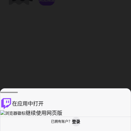
在应用中打开
继续使用网页版
登录
已拥有账户？
主页
浏览
活动纪录
个人资料