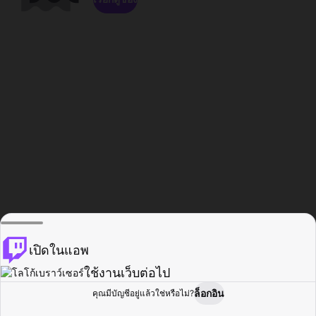
เปิดในแอพ
ใช้งานเว็บต่อไป
ล็อกอิน
คุณมีบัญชีอยู่แล้วใช่หรือไม่?
หน้าแรก
เรียกดู
กิจกรรม
โปรไฟล์