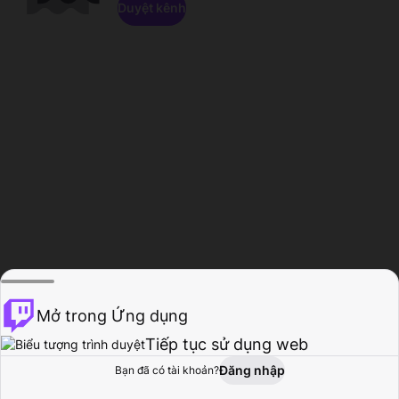
Duyệt kênh
Mở trong Ứng dụng
Tiếp tục sử dụng web
Đăng nhập
Bạn đã có tài khoản?
Trang chủ
Duyệt
Hoạt động
Hồ sơ