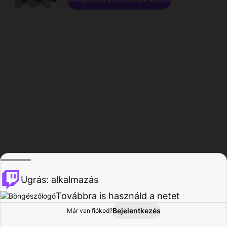
Ugrás: alkalmazás
Továbbra is használd a netet
Bejelentkezés
Már van fiókod?
Főoldal
Böngészés
Tevékenység
Profil