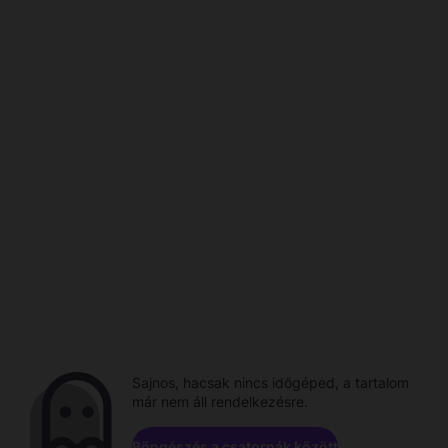
Sajnos, hacsak nincs időgéped, a tartalom
már nem áll rendelkezésre.
Böngészés a csatornák között