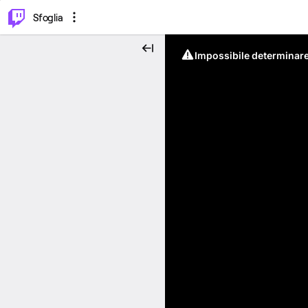
⌥
P
Sfoglia
Impossibile determinare