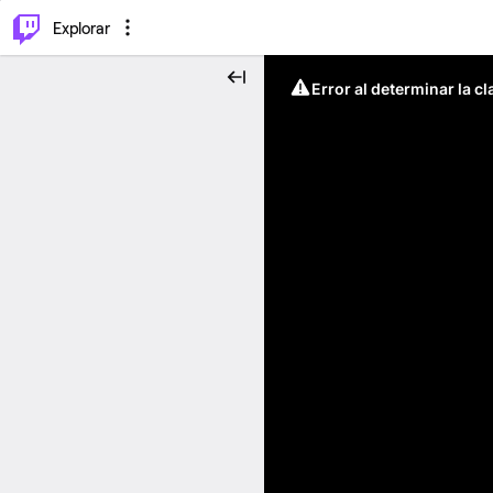
⌥
P
Explorar
Error al determinar la c