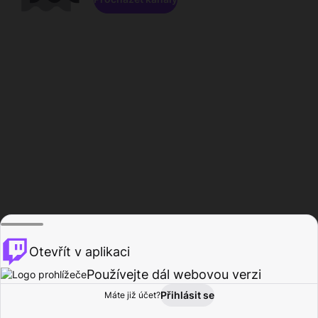
Otevřít v aplikaci
Používejte dál webovou verzi
Přihlásit se
Máte již účet?
Domů
Procházet
Aktivita
Profil