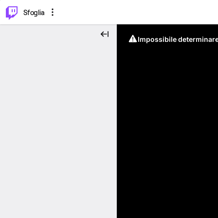
⌥
P
Sfoglia
Impossibile determinare