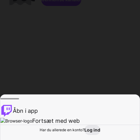
Åbn i app
Fortsæt med web
Log ind
Har du allerede en konto?
Hjem
Gennemse
Aktivitet
Profil