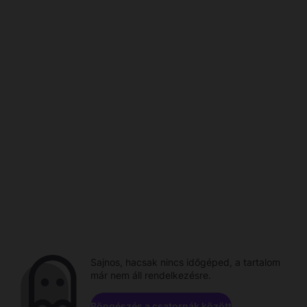
Sajnos, hacsak nincs időgéped, a tartalom
már nem áll rendelkezésre.
Böngészés a csatornák között