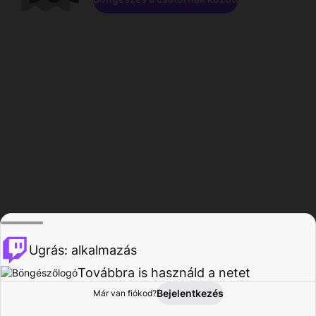
Ugrás: alkalmazás
Továbbra is használd a netet
Bejelentkezés
Már van fiókod?
Főoldal
Böngészés
Tevékenység
Profil