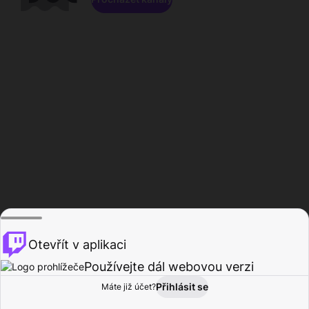
Otevřít v aplikaci
Používejte dál webovou verzi
Přihlásit se
Máte již účet?
Domů
Procházet
Aktivita
Profil