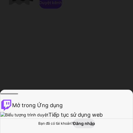
Duyệt kênh
Mở trong Ứng dụng
Tiếp tục sử dụng web
Đăng nhập
Bạn đã có tài khoản?
Trang chủ
Duyệt
Hoạt động
Hồ sơ