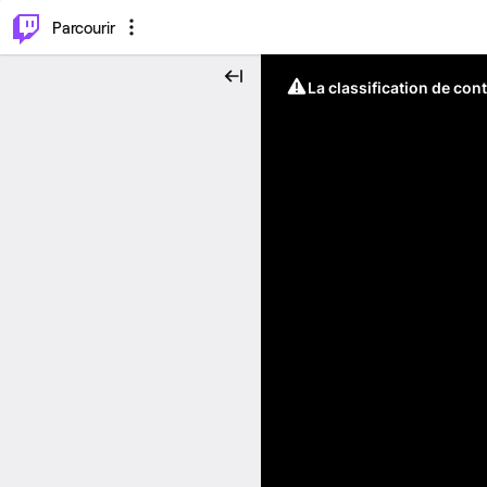
⌥
P
Parcourir
La classification de con