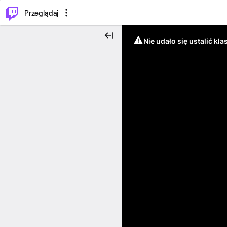
…
⌥
P
Przeglądaj
Nie udało się ustalić klas