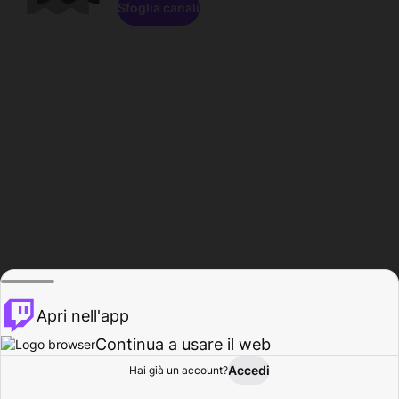
Sfoglia canali
Apri nell'app
Continua a usare il web
Accedi
Hai già un account?
Base
Sfoglia
Attività
Profilo