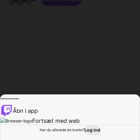
Åbn i app
Fortsæt med web
Log ind
Har du allerede en konto?
Hjem
Gennemse
Aktivitet
Profil