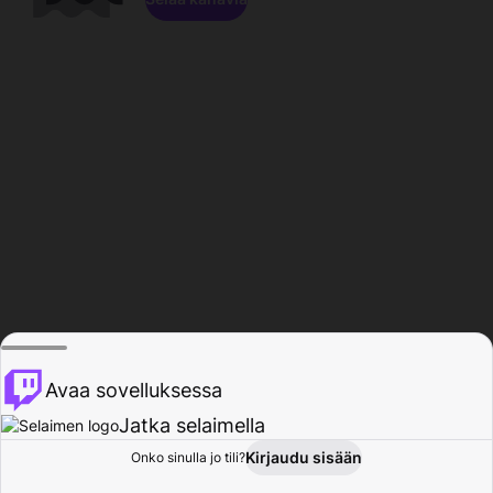
Avaa sovelluksessa
Jatka selaimella
Kirjaudu sisään
Onko sinulla jo tili?
Koti
Selaa
Toiminta
Profiili