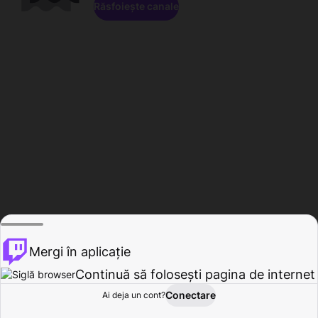
Răsfoiește canale
Mergi în aplicație
Continuă să folosești pagina de internet
Conectare
Ai deja un cont?
Acasă
Răsfoire
Activitate
Profil