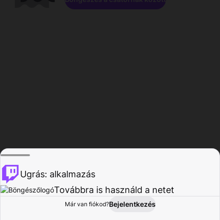
Ugrás: alkalmazás
Továbbra is használd a netet
Bejelentkezés
Már van fiókod?
Főoldal
Böngészés
Tevékenység
Profil