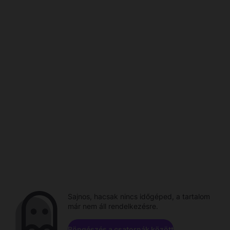
Sajnos, hacsak nincs időgéped, a tartalom
már nem áll rendelkezésre.
Böngészés a csatornák között