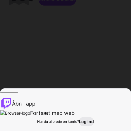
Åbn i app
Fortsæt med web
Log ind
Har du allerede en konto?
Hjem
Gennemse
Aktivitet
Profil