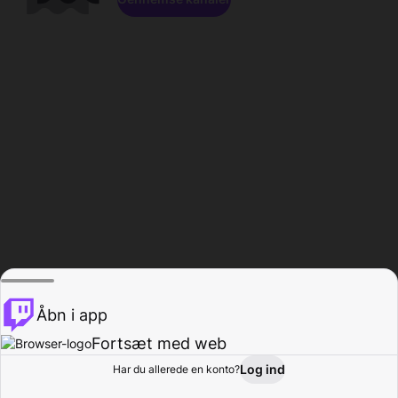
Åbn i app
Fortsæt med web
Log ind
Har du allerede en konto?
Hjem
Gennemse
Aktivitet
Profil