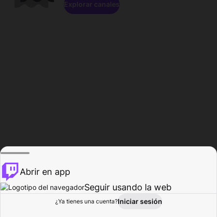
Explorar canales
Abrir en app
Seguir usando la web
Iniciar sesión
Página del
¿Ya tienes una cuenta?
Explorar
Actividad
Perfil
Creador