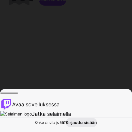
Avaa sovelluksessa
Jatka selaimella
Kirjaudu sisään
Onko sinulla jo tili?
Koti
Selaa
Toiminta
Profiili