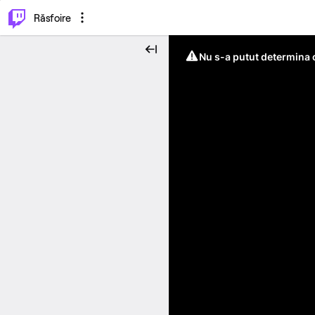
⌥
P
Răsfoire
Nu s-a putut determina c