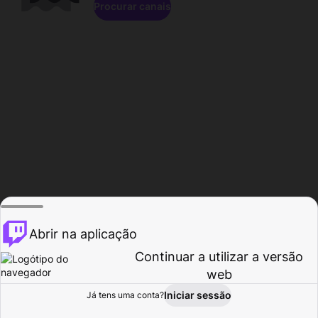
Procurar canais
Abrir na aplicação
Continuar a utilizar a versão
web
Iniciar sessão
Já tens uma conta?
Página inicial
Procurar
Atividade
Perfil