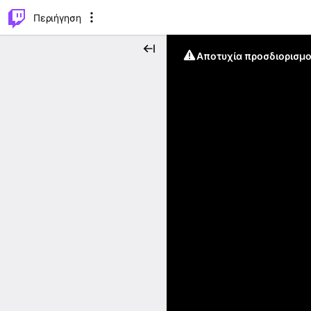
..
⌥
P
Περιήγηση
Αποτυχία προσδιορισμο