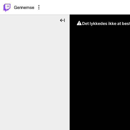
⌥
P
Gennemse
Det lykkedes ikke at be