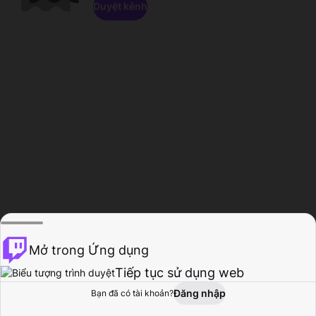
Duyệt kênh
Mở trong Ứng dụng
Tiếp tục sử dụng web
Đăng nhập
Bạn đã có tài khoản?
Trang chủ
Duyệt
Hoạt động
Hồ sơ