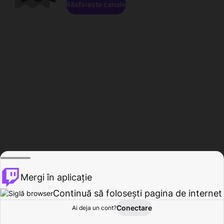
Răsfoiește canale
Mergi în aplicație
Continuă să folosești pagina de internet
Conectare
Ai deja un cont?
Acasă
Răsfoire
Activitate
Profil